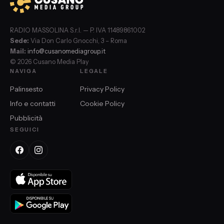
RADIO MASSOLINA S.r.l. — P. IVA 11489861002
Sede:
Via Don Carlo Gnocchi, 3 – Roma
Mail:
info@cusanomediagroup.it
© 2026 Cusano Media Play
NAVIGA
LEGALE
Palinsesto
Privacy Policy
Info e contatti
Cookie Policy
Pubblicità
SEGUICI