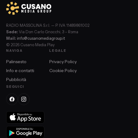
RADIO MASSOLINA S.r.l. — P. IVA 11489861002
Sede:
Via Don Carlo Gnocchi, 3 – Roma
Mail:
info@cusanomediagroup.it
© 2026 Cusano Media Play
NAVIGA
LEGALE
Palinsesto
Privacy Policy
Info e contatti
Cookie Policy
Pubblicità
SEGUICI