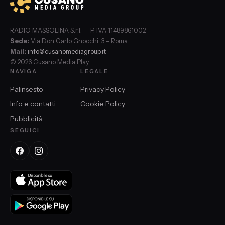
RADIO MASSOLINA S.r.l. — P. IVA 11489861002
Sede:
Via Don Carlo Gnocchi, 3 – Roma
Mail:
info@cusanomediagroup.it
© 2026 Cusano Media Play
NAVIGA
LEGALE
Palinsesto
Privacy Policy
Info e contatti
Cookie Policy
Pubblicità
SEGUICI