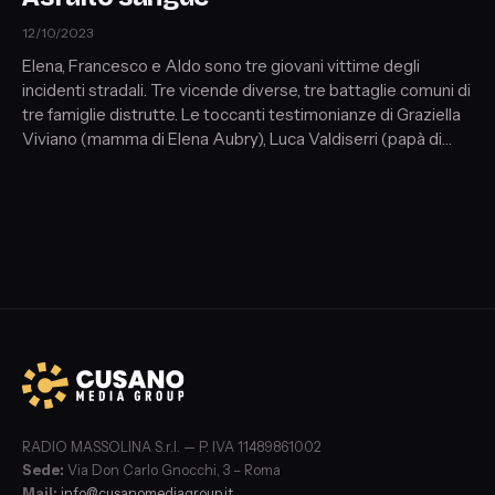
12/10/2023
Elena, Francesco e Aldo sono tre giovani vittime degli
incidenti stradali. Tre vicende diverse, tre battaglie comuni di
tre famiglie distrutte. Le toccanti testimonianze di Graziella
Viviano (mamma di Elena Aubry), Luca Valdiserri (papà di
Francesco Valdiserri), Nadia Cesari e Pietro Abbrugiati
(genitori di Aldo Abbrugiati).
RADIO MASSOLINA S.r.l. — P. IVA 11489861002
Sede:
Via Don Carlo Gnocchi, 3 – Roma
Mail:
info@cusanomediagroup.it