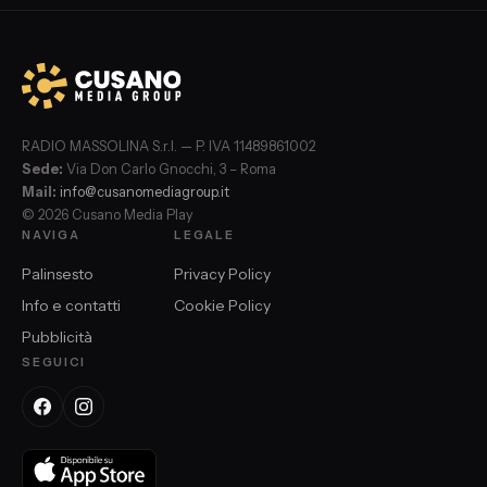
RADIO MASSOLINA S.r.l. — P. IVA 11489861002
Sede:
Via Don Carlo Gnocchi, 3 – Roma
Mail:
info@cusanomediagroup.it
© 2026 Cusano Media Play
NAVIGA
LEGALE
Palinsesto
Privacy Policy
Info e contatti
Cookie Policy
Pubblicità
SEGUICI