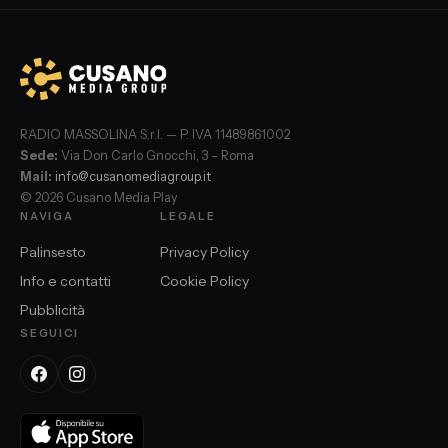
RADIO MASSOLINA S.r.l. — P. IVA 11489861002
Sede:
Via Don Carlo Gnocchi, 3 – Roma
Mail:
info@cusanomediagroup.it
© 2026 Cusano Media Play
NAVIGA
LEGALE
Palinsesto
Privacy Policy
Info e contatti
Cookie Policy
Pubblicità
SEGUICI