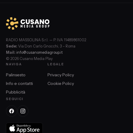
RADIO MASSOLINA S.r.l. — P. IVA 11489861002
Sede:
Via Don Carlo Gnocchi, 3 – Roma
Mail:
info@cusanomediagroup.it
© 2026 Cusano Media Play
NAVIGA
LEGALE
Palinsesto
Privacy Policy
Info e contatti
Cookie Policy
Pubblicità
SEGUICI