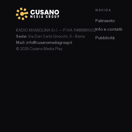
NAVIGA
Palinsesto
Info e contatti
RADIO MASSOLINA S.r.l. — P. IVA 11489861002
Sede:
Via Don Carlo Gnocchi, 3 – Roma
Pubblicità
Mail:
info@cusanomediagroup.it
© 2026 Cusano Media Play