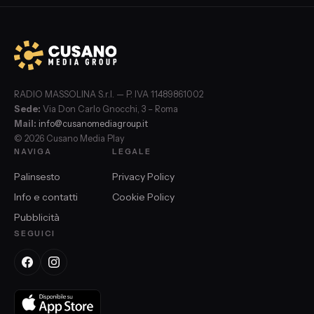
RADIO MASSOLINA S.r.l. — P. IVA 11489861002
Sede:
Via Don Carlo Gnocchi, 3 – Roma
Mail:
info@cusanomediagroup.it
© 2026 Cusano Media Play
NAVIGA
LEGALE
Palinsesto
Privacy Policy
Info e contatti
Cookie Policy
Pubblicità
SEGUICI