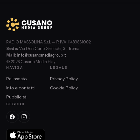
RADIO MASSOLINA S.r.l. — P. IVA 11489861002
Sede:
Via Don Carlo Gnocchi, 3 – Roma
Mail:
info@cusanomediagroup.it
© 2026 Cusano Media Play
NAVIGA
LEGALE
Palinsesto
Privacy Policy
Info e contatti
Cookie Policy
Pubblicità
SEGUICI