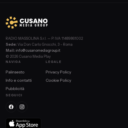
RADIO MASSOLINA S.r.l. — P. IVA 11489861002
Sede:
Via Don Carlo Gnocchi, 3 – Roma
Mail:
info@cusanomediagroup.it
© 2026 Cusano Media Play
NAVIGA
LEGALE
Palinsesto
Privacy Policy
Info e contatti
Cookie Policy
Pubblicità
SEGUICI