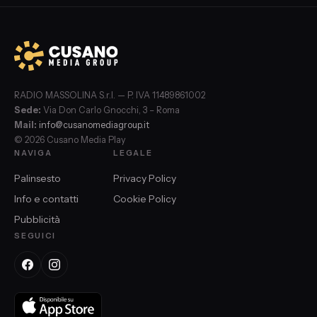
RADIO MASSOLINA S.r.l. — P. IVA 11489861002
Sede:
Via Don Carlo Gnocchi, 3 – Roma
Mail:
info@cusanomediagroup.it
© 2026 Cusano Media Play
NAVIGA
LEGALE
Palinsesto
Privacy Policy
Info e contatti
Cookie Policy
Pubblicità
SEGUICI