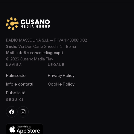
RADIO MASSOLINA S.r.l. — P. IVA 11489861002
Sede:
Via Don Carlo Gnocchi, 3 – Roma
Mail:
info@cusanomediagroup.it
© 2026 Cusano Media Play
NAVIGA
LEGALE
Palinsesto
Privacy Policy
Info e contatti
Cookie Policy
Pubblicità
SEGUICI