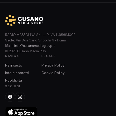
RADIO MASSOLINA S.r.l. — P. IVA 11489861002
Sede:
Via Don Carlo Gnocchi, 3 – Roma
Mail:
info@cusanomediagroup.it
© 2026 Cusano Media Play
NAVIGA
LEGALE
Palinsesto
Privacy Policy
Info e contatti
Cookie Policy
Pubblicità
SEGUICI