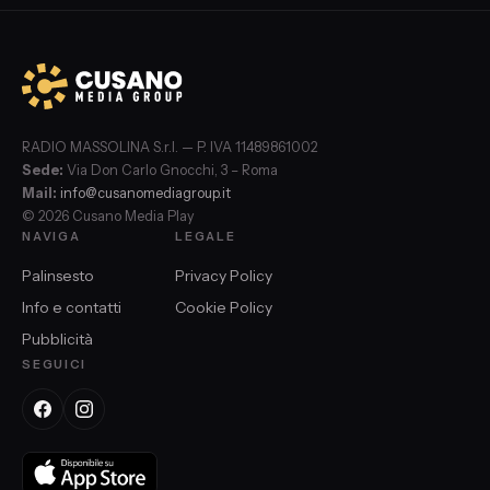
RADIO MASSOLINA S.r.l. — P. IVA 11489861002
Sede:
Via Don Carlo Gnocchi, 3 – Roma
Mail:
info@cusanomediagroup.it
© 2026 Cusano Media Play
NAVIGA
LEGALE
Palinsesto
Privacy Policy
Info e contatti
Cookie Policy
Pubblicità
SEGUICI