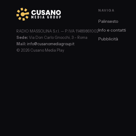
NAVIGA
Palinsesto
Info e contatti
RADIO MASSOLINA S.r.l. — P. IVA 11489861002
Sede:
Via Don Carlo Gnocchi, 3 – Roma
Pubblicità
Mail:
info@cusanomediagroup.it
© 2026 Cusano Media Play