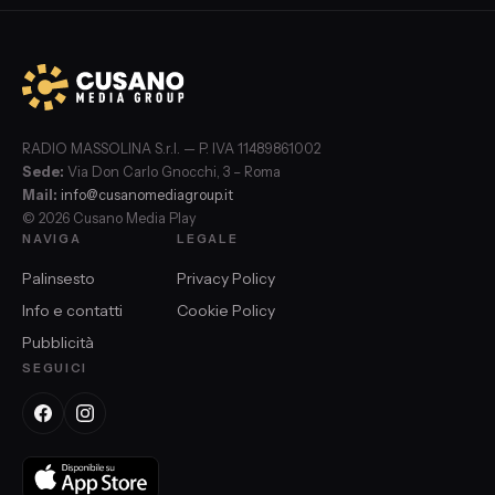
RADIO MASSOLINA S.r.l. — P. IVA 11489861002
Sede:
Via Don Carlo Gnocchi, 3 – Roma
Mail:
info@cusanomediagroup.it
© 2026 Cusano Media Play
NAVIGA
LEGALE
Palinsesto
Privacy Policy
Info e contatti
Cookie Policy
Pubblicità
SEGUICI