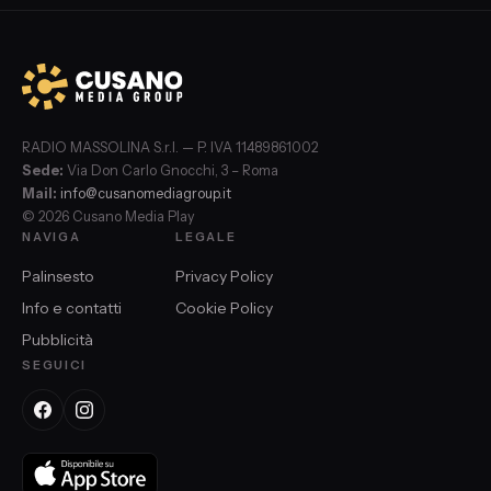
RADIO MASSOLINA S.r.l. — P. IVA 11489861002
Sede:
Via Don Carlo Gnocchi, 3 – Roma
Mail:
info@cusanomediagroup.it
© 2026 Cusano Media Play
NAVIGA
LEGALE
Palinsesto
Privacy Policy
Info e contatti
Cookie Policy
Pubblicità
SEGUICI