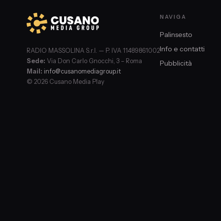
NAVIGA
Palinsesto
Info e contatti
RADIO MASSOLINA S.r.l. — P. IVA 11489861002
Sede:
Via Don Carlo Gnocchi, 3 – Roma
Pubblicità
Mail:
info@cusanomediagroup.it
© 2026 Cusano Media Play