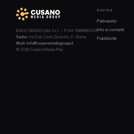
NAVIGA
Palinsesto
Info e contatti
RADIO MASSOLINA S.r.l. — P. IVA 11489861002
Sede:
Via Don Carlo Gnocchi, 3 – Roma
Pubblicità
Mail:
info@cusanomediagroup.it
© 2026 Cusano Media Play