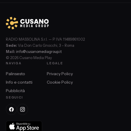
RADIO MASSOLINA S.r.l. — P. IVA 11489861002
Sede:
Via Don Carlo Gnocchi, 3 – Roma
Mail:
info@cusanomediagroup.it
© 2026 Cusano Media Play
NAVIGA
LEGALE
Palinsesto
Privacy Policy
Info e contatti
Cookie Policy
Pubblicità
SEGUICI