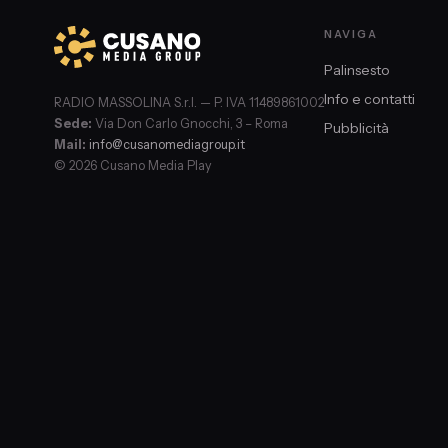
NAVIGA
Palinsesto
Info e contatti
RADIO MASSOLINA S.r.l. — P. IVA 11489861002
Sede:
Via Don Carlo Gnocchi, 3 – Roma
Pubblicità
Mail:
info@cusanomediagroup.it
© 2026 Cusano Media Play