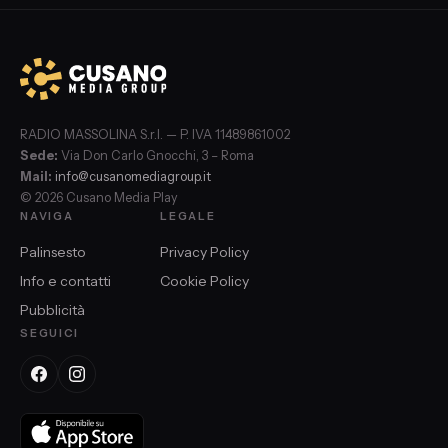
RADIO MASSOLINA S.r.l. — P. IVA 11489861002
Sede:
Via Don Carlo Gnocchi, 3 – Roma
Mail:
info@cusanomediagroup.it
© 2026 Cusano Media Play
NAVIGA
LEGALE
Palinsesto
Privacy Policy
Info e contatti
Cookie Policy
Pubblicità
SEGUICI