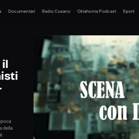
a
Documentari
Radio Cusano
Oklahoma Podcast
Sport
il
isti
-
’epoca
a della
 è