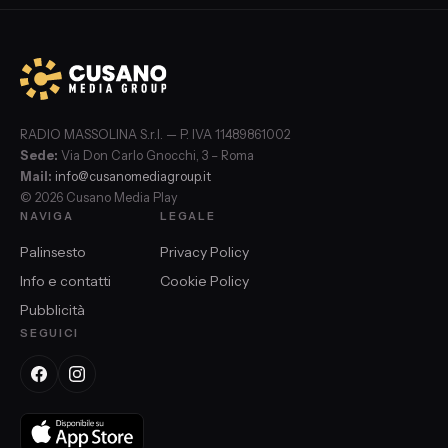
RADIO MASSOLINA S.r.l. — P. IVA 11489861002
Sede:
Via Don Carlo Gnocchi, 3 – Roma
Mail:
info@cusanomediagroup.it
© 2026 Cusano Media Play
NAVIGA
LEGALE
Palinsesto
Privacy Policy
Info e contatti
Cookie Policy
Pubblicità
SEGUICI