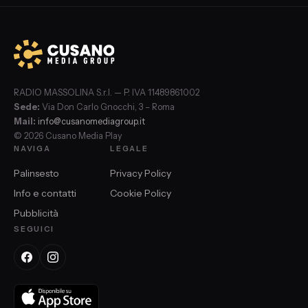
RADIO MASSOLINA S.r.l. — P. IVA 11489861002
Sede:
Via Don Carlo Gnocchi, 3 – Roma
Mail:
info@cusanomediagroup.it
© 2026 Cusano Media Play
NAVIGA
LEGALE
Palinsesto
Privacy Policy
Info e contatti
Cookie Policy
Pubblicità
SEGUICI