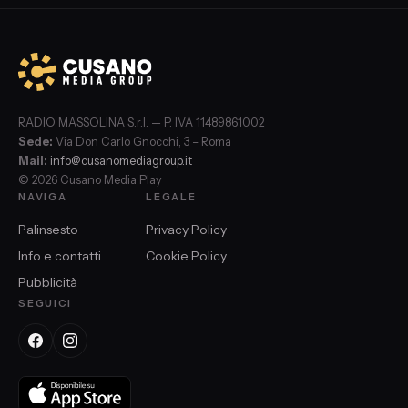
RADIO MASSOLINA S.r.l. — P. IVA 11489861002
Sede:
Via Don Carlo Gnocchi, 3 – Roma
Mail:
info@cusanomediagroup.it
© 2026 Cusano Media Play
NAVIGA
LEGALE
Palinsesto
Privacy Policy
Info e contatti
Cookie Policy
Pubblicità
SEGUICI