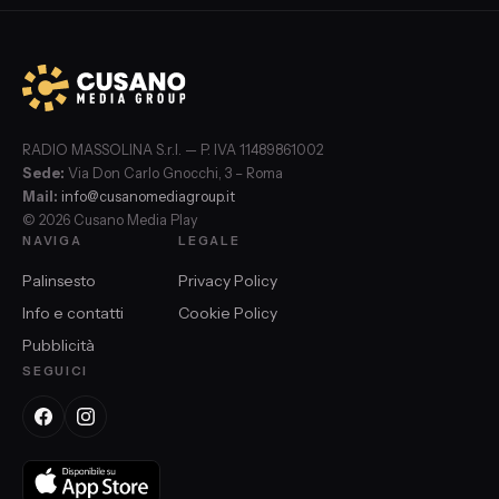
RADIO MASSOLINA S.r.l. — P. IVA 11489861002
Sede:
Via Don Carlo Gnocchi, 3 – Roma
Mail:
info@cusanomediagroup.it
© 2026 Cusano Media Play
NAVIGA
LEGALE
Palinsesto
Privacy Policy
Info e contatti
Cookie Policy
Pubblicità
SEGUICI