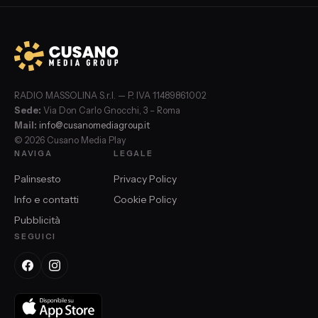
RADIO MASSOLINA S.r.l. — P. IVA 11489861002
Sede:
Via Don Carlo Gnocchi, 3 – Roma
Mail:
info@cusanomediagroup.it
© 2026 Cusano Media Play
NAVIGA
LEGALE
Palinsesto
Privacy Policy
Info e contatti
Cookie Policy
Pubblicità
SEGUICI