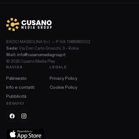
RADIO MASSOLINA S.r.l. — P. IVA 11489861002
Sede:
Via Don Carlo Gnocchi, 3 – Roma
Mail:
info@cusanomediagroup.it
© 2026 Cusano Media Play
NAVIGA
LEGALE
Palinsesto
Privacy Policy
Info e contatti
Cookie Policy
Pubblicità
SEGUICI