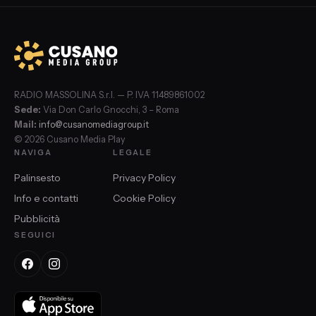
RADIO MASSOLINA S.r.l. — P. IVA 11489861002
Sede:
Via Don Carlo Gnocchi, 3 – Roma
Mail:
info@cusanomediagroup.it
© 2026 Cusano Media Play
NAVIGA
LEGALE
Palinsesto
Privacy Policy
Info e contatti
Cookie Policy
Pubblicità
SEGUICI