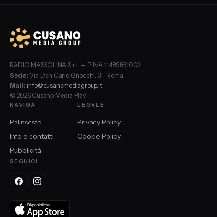
RADIO MASSOLINA S.r.l. — P. IVA 11489861002
Sede:
Via Don Carlo Gnocchi, 3 – Roma
Mail:
info@cusanomediagroup.it
© 2026 Cusano Media Play
NAVIGA
LEGALE
Palinsesto
Privacy Policy
Info e contatti
Cookie Policy
Pubblicità
SEGUICI