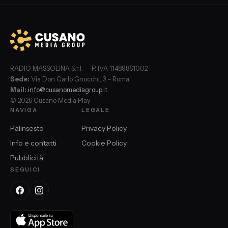
RADIO MASSOLINA S.r.l. — P. IVA 11489861002
Sede:
Via Don Carlo Gnocchi, 3 – Roma
Mail:
info@cusanomediagroup.it
© 2026 Cusano Media Play
NAVIGA
LEGALE
Palinsesto
Privacy Policy
Info e contatti
Cookie Policy
Pubblicità
SEGUICI