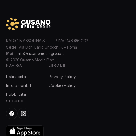
RADIO MASSOLINA S.r.l. — P. IVA 11489861002
Sede:
Via Don Carlo Gnocchi, 3 – Roma
Mail:
info@cusanomediagroup.it
© 2026 Cusano Media Play
NAVIGA
LEGALE
Palinsesto
Privacy Policy
Info e contatti
Cookie Policy
Pubblicità
SEGUICI