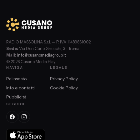
RADIO MASSOLINA S.r.l. — P. IVA 11489861002
Sede:
Via Don Carlo Gnocchi, 3 – Roma
Mail:
info@cusanomediagroup.it
© 2026 Cusano Media Play
NAVIGA
LEGALE
Palinsesto
Privacy Policy
Info e contatti
Cookie Policy
Pubblicità
SEGUICI