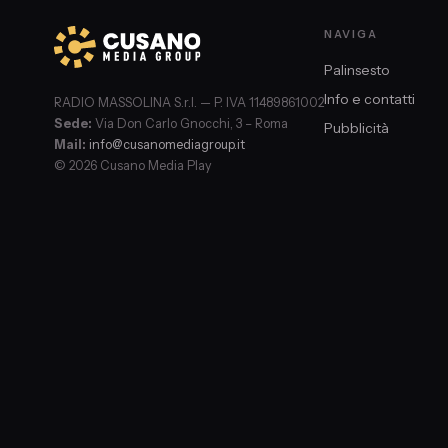
NAVIGA
Palinsesto
Info e contatti
RADIO MASSOLINA S.r.l. — P. IVA 11489861002
Sede:
Via Don Carlo Gnocchi, 3 – Roma
Pubblicità
Mail:
info@cusanomediagroup.it
© 2026 Cusano Media Play