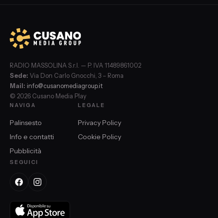
RADIO MASSOLINA S.r.l. — P. IVA 11489861002
Sede:
Via Don Carlo Gnocchi, 3 – Roma
Mail:
info@cusanomediagroup.it
© 2026 Cusano Media Play
NAVIGA
LEGALE
Palinsesto
Privacy Policy
Info e contatti
Cookie Policy
Pubblicità
SEGUICI