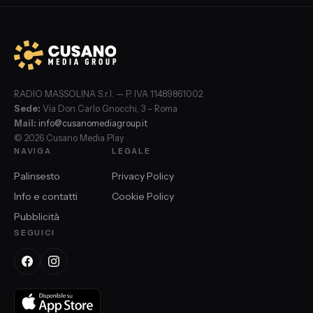
RADIO MASSOLINA S.r.l. — P. IVA 11489861002
Sede:
Via Don Carlo Gnocchi, 3 – Roma
Mail:
info@cusanomediagroup.it
© 2026 Cusano Media Play
NAVIGA
LEGALE
Palinsesto
Privacy Policy
Info e contatti
Cookie Policy
Pubblicità
SEGUICI