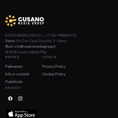
RADIO MASSOLINA S.r.l. — P. IVA 11489861002
Sede:
Via Don Carlo Gnocchi, 3 – Roma
Mail:
info@cusanomediagroup.it
© 2026 Cusano Media Play
NAVIGA
LEGALE
Palinsesto
Privacy Policy
Info e contatti
Cookie Policy
Pubblicità
SEGUICI