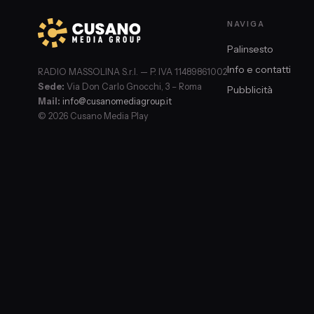
NAVIGA
Palinsesto
Info e contatti
RADIO MASSOLINA S.r.l. — P. IVA 11489861002
Sede:
Via Don Carlo Gnocchi, 3 – Roma
Pubblicità
Mail:
info@cusanomediagroup.it
© 2026 Cusano Media Play