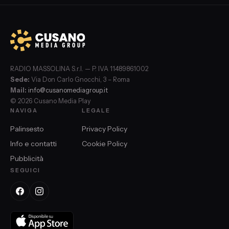
RADIO MASSOLINA S.r.l. — P. IVA 11489861002
Sede:
Via Don Carlo Gnocchi, 3 – Roma
Mail:
info@cusanomediagroup.it
© 2026 Cusano Media Play
NAVIGA
LEGALE
Palinsesto
Privacy Policy
Info e contatti
Cookie Policy
Pubblicità
SEGUICI