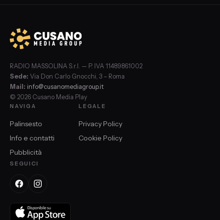
RADIO MASSOLINA S.r.l. — P. IVA 11489861002
Sede:
Via Don Carlo Gnocchi, 3 – Roma
Mail:
info@cusanomediagroup.it
© 2026 Cusano Media Play
NAVIGA
LEGALE
Palinsesto
Privacy Policy
Info e contatti
Cookie Policy
Pubblicità
SEGUICI