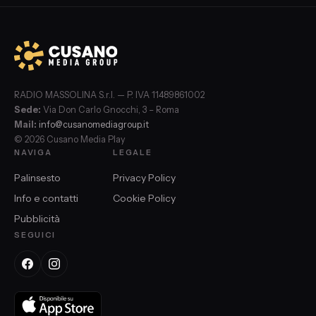
RADIO MASSOLINA S.r.l. — P. IVA 11489861002
Sede:
Via Don Carlo Gnocchi, 3 – Roma
Mail:
info@cusanomediagroup.it
© 2026 Cusano Media Play
NAVIGA
LEGALE
Palinsesto
Privacy Policy
Info e contatti
Cookie Policy
Pubblicità
SEGUICI