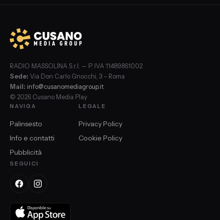
RADIO MASSOLINA S.r.l. — P. IVA 11489861002
Sede:
Via Don Carlo Gnocchi, 3 – Roma
Mail:
info@cusanomediagroup.it
© 2026 Cusano Media Play
NAVIGA
LEGALE
Palinsesto
Privacy Policy
Info e contatti
Cookie Policy
Pubblicità
SEGUICI