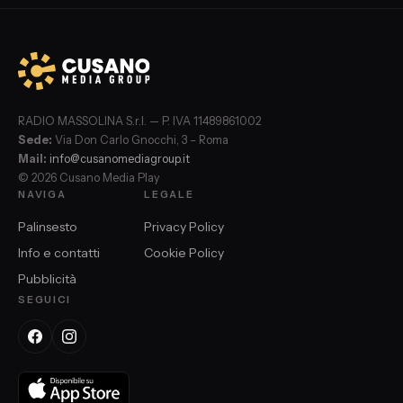
RADIO MASSOLINA S.r.l. — P. IVA 11489861002
Sede:
Via Don Carlo Gnocchi, 3 – Roma
Mail:
info@cusanomediagroup.it
© 2026 Cusano Media Play
NAVIGA
LEGALE
Palinsesto
Privacy Policy
Info e contatti
Cookie Policy
Pubblicità
SEGUICI