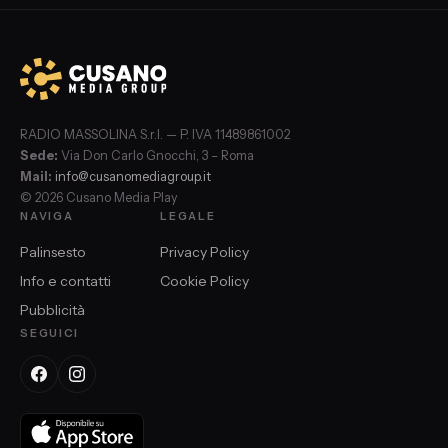
RADIO MASSOLINA S.r.l. — P. IVA 11489861002
Sede:
Via Don Carlo Gnocchi, 3 – Roma
Mail:
info@cusanomediagroup.it
© 2026 Cusano Media Play
NAVIGA
LEGALE
Palinsesto
Privacy Policy
Info e contatti
Cookie Policy
Pubblicità
SEGUICI