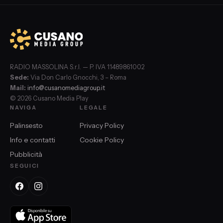
RADIO MASSOLINA S.r.l. — P. IVA 11489861002
Sede:
Via Don Carlo Gnocchi, 3 – Roma
Mail:
info@cusanomediagroup.it
© 2026 Cusano Media Play
NAVIGA
LEGALE
Palinsesto
Privacy Policy
Info e contatti
Cookie Policy
Pubblicità
SEGUICI