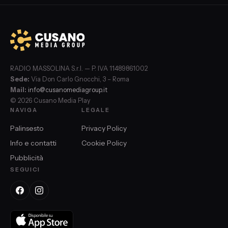
RADIO MASSOLINA S.r.l. — P. IVA 11489861002
Sede:
Via Don Carlo Gnocchi, 3 – Roma
Mail:
info@cusanomediagroup.it
© 2026 Cusano Media Play
NAVIGA
LEGALE
Palinsesto
Privacy Policy
Info e contatti
Cookie Policy
Pubblicità
SEGUICI