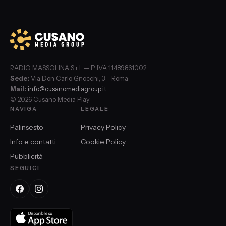
RADIO MASSOLINA S.r.l. — P. IVA 11489861002
Sede:
Via Don Carlo Gnocchi, 3 – Roma
Mail:
info@cusanomediagroup.it
© 2026 Cusano Media Play
NAVIGA
LEGALE
Palinsesto
Privacy Policy
Info e contatti
Cookie Policy
Pubblicità
SEGUICI