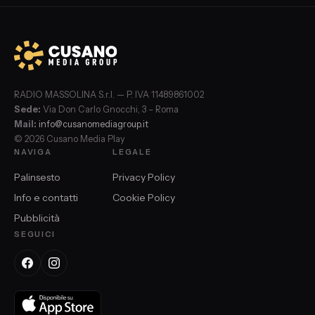
RADIO MASSOLINA S.r.l. — P. IVA 11489861002
Sede:
Via Don Carlo Gnocchi, 3 – Roma
Mail:
info@cusanomediagroup.it
© 2026 Cusano Media Play
NAVIGA
LEGALE
Palinsesto
Privacy Policy
Info e contatti
Cookie Policy
Pubblicità
SEGUICI